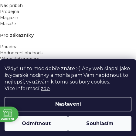
Náš příběh
Prodejna
Magazín
Masáže
Pro zákazníky
Poradna
Hodnocení obchodu
Věrnostní program
Vždyť už to moc dobře znáte :-) Aby web šlapal jako
Rychlé kontakty
švýcarské hodinky a mohla jsem Vám nabídnout to
nejlepší, využívám k tomu soubory cookies.
obchod@yeskinye.cz
+420 721 564 754
Více informací
zde
.
Nastavení
ně
Vytvořil Shoptet
Zobrazit
Odmítnout
Souhlasím
Copyright 2026
Yeskinye
. Všechna práva vyhrazena.
Upravit nastavení cookies