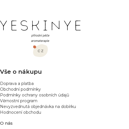
Z
á
p
a
t
í
Vše o nákupu
Doprava a platba
Obchodní podmínky
Podmínky ochrany osobních údajů
Věrnostní program
Nevyzvednutá objednávka na dobírku
Hodnocení obchodu
O nás