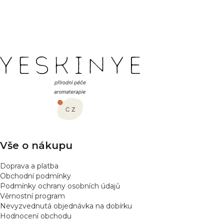
PŘIDAT HODNOCENÍ
Z
á
p
a
t
í
Vše o nákupu
Doprava a platba
Obchodní podmínky
Podmínky ochrany osobních údajů
Věrnostní program
Nevyzvednutá objednávka na dobírku
Hodnocení obchodu