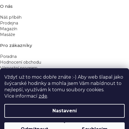
O nás
Náš příběh
Prodejna
Magazín
Masáže
Pro zákazníky
Poradna
Hodnocení obchodu
Věrnostní program
Vždyť už to moc dobře znáte :-) Aby web šlapal jako
Rychlé kontakty
švýcarské hodinky a mohla jsem Vám nabídnout to
nejlepší, využívám k tomu soubory cookies.
obchod@yeskinye.cz
+420 721 564 754
Více informací
zde
.
Nastavení
Vytvořil Shoptet