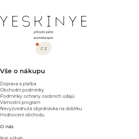
Z
á
p
a
t
í
Vše o nákupu
Doprava a platba
Obchodní podmínky
Podmínky ochrany osobních údajů
Věrnostní program
Nevyzvednutá objednávka na dobírku
Hodnocení obchodu
O nás
Náš příběh