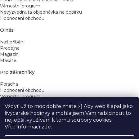
Věrnostní program
Nevyzvednutá objednávka na dobírku
Hodnocení obchodu
O nás
Náš příběh
Prodejna
Magazín
Masáže
Pro zákazníky
Poradna
Hodnocení obchodu
Věrnostní program
Vždyť už to moc dobře znáte :-) Aby web šlapal jako
Rychlé kontakty
švýcarské hodinky a mohla jsem Vám nabídnout to
nejlepší, využívám k tomu soubory cookies.
obchod@yeskinye.cz
+420 721 564 754
Více informací
zde
.