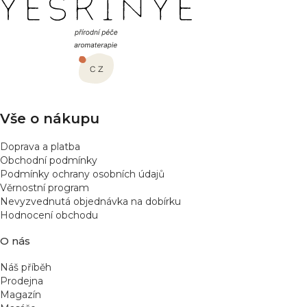
Z
á
p
a
t
í
Vše o nákupu
Doprava a platba
Obchodní podmínky
Podmínky ochrany osobních údajů
Věrnostní program
Nevyzvednutá objednávka na dobírku
Hodnocení obchodu
O nás
Náš příběh
Prodejna
Magazín