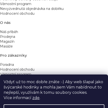
Věrnostní program
Nevyzvednutá objednávka na dobírku
Hodnocení obchodu
O nás
Náš příběh
Prodejna
Magazín
Masáže
Pro zákazníky
Poradna
Hodnocení obchodu
Věrnostní program
Vždyť už to moc dobře znáte :-) Aby web šlapal jako
Rychlé kontakty
švýcarské hodinky a mohla jsem Vám nabídnout to
nejlepší, využívám k tomu soubory cookies.
obchod@yeskinye.cz
+420 721 564 754
Více informací
zde
.