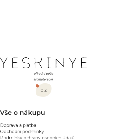
Hodnocení produktu
Buďte první, kdo napíše příspěvek k této položce.
PŘIDAT HODNOCENÍ
Z
á
p
a
t
í
Vše o nákupu
Doprava a platba
Obchodní podmínky
Podmínky ochrany osobních údajů