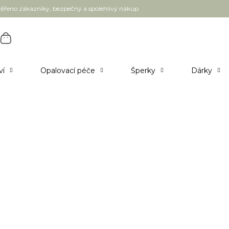
ěřeno zákazníky, bezpečný a spolehlivý nákup
ví
Opalovací péče
Šperky
Dárky