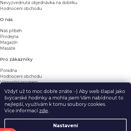
Nevyzvednutá objednávka na dobírku
Hodnocení obchodu
O nás
Náš příběh
Prodejna
Magazín
Masáže
Pro zákazníky
Poradna
Hodnocení obchodu
Věrnostní program
Vždyť už to moc dobře znáte :-) Aby web šlapal jako
Rychlé kontakty
švýcarské hodinky a mohla jsem Vám nabídnout to
nejlepší, využívám k tomu soubory cookies.
obchod@yeskinye.cz
+420 721 564 754
Více informací
zde
.
Nastavení