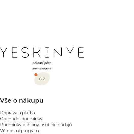
Buďte první, kdo napíše příspěvek k této položce.
PŘIDAT HODNOCENÍ
Z
á
p
a
t
í
Vše o nákupu
Doprava a platba
Obchodní podmínky
Podmínky ochrany osobních údajů
Věrnostní program