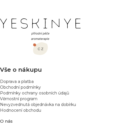
Z
á
p
a
t
í
Vše o nákupu
Doprava a platba
Obchodní podmínky
Podmínky ochrany osobních údajů
Věrnostní program
Nevyzvednutá objednávka na dobírku
Hodnocení obchodu
O nás