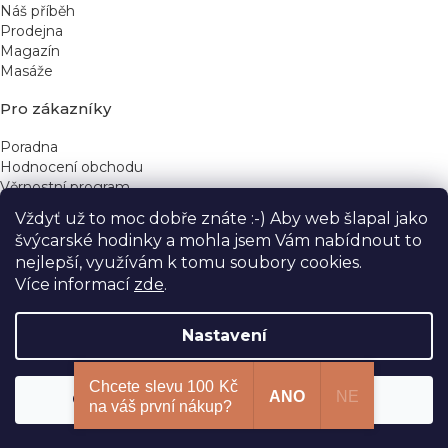
Náš příběh
Prodejna
Magazín
Masáže
Pro zákazníky
Poradna
Hodnocení obchodu
Věrnostní program
Vždyť už to moc dobře znáte :-) Aby web šlapal jako
Rychlé kontakty
švýcarské hodinky a mohla jsem Vám nabídnout to
nejlepší, využívám k tomu soubory cookies.
obchod@yeskinye.cz
+420 721 564 754
Více informací
zde
.
Nastavení
Vytvořil Shoptet
Chcete slevu 100 Kč
ANO
NE
Odmítnout
Souhlasím
Copyright 2026
Yeskinye
. Všechna práva vyhrazena.
na váš první nákup?
Upravit nastavení cookies