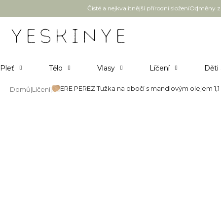
Přejít
Čisté a nejkvalitnější přírodní složení
Odměny za
na
obsah
Pleť
Tělo
Vlasy
Líčení
Děti
ERE PEREZ Tužka na obočí s mandlovým olejem 1,1
Domů
Líčení
ERE PEREZ Tužka na obočí s m
Průměrné
Neohodnoceno
Podrobnosti hodnocení
Novinka
hodnocení
produktu
je
0,0
z
5
hvězdiček.