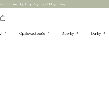
ěřeno zákazníky, bezpečný a spolehlivý nákup
ví
Opalovací péče
Šperky
Dárky