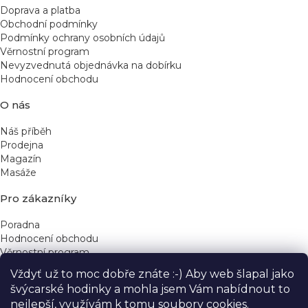
Doprava a platba
Obchodní podmínky
Podmínky ochrany osobních údajů
Věrnostní program
Nevyzvednutá objednávka na dobírku
Hodnocení obchodu
O nás
Náš příběh
Prodejna
Magazín
Masáže
Pro zákazníky
Poradna
Hodnocení obchodu
Věrnostní program
Vždyť už to moc dobře znáte :-) Aby web šlapal jako
Rychlé kontakty
švýcarské hodinky a mohla jsem Vám nabídnout to
nejlepší, využívám k tomu soubory cookies.
obchod@yeskinye.cz