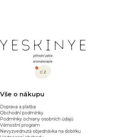
PŘIDAT HODNOCENÍ
Z
á
p
a
t
í
Vše o nákupu
Doprava a platba
Obchodní podmínky
Podmínky ochrany osobních údajů
Věrnostní program
Nevyzvednutá objednávka na dobírku