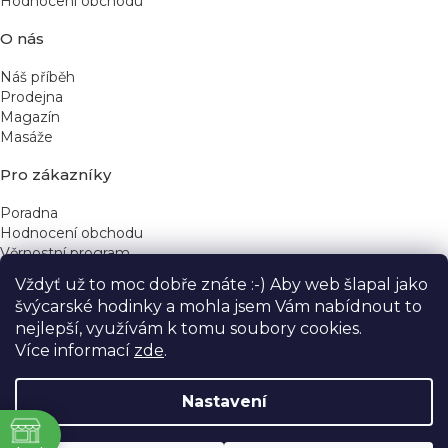
Hodnocení obchodu
O nás
Náš příběh
Prodejna
Magazín
Masáže
Pro zákazníky
Poradna
Hodnocení obchodu
Věrnostní program
Vždyť už to moc dobře znáte :-) Aby web šlapal jako
Rychlé kontakty
švýcarské hodinky a mohla jsem Vám nabídnout to
nejlepší, využívám k tomu soubory cookies.
obchod@yeskinye.cz
+420 721 564 754
Více informací
zde
.
Nastavení
ně
Vytvořil Shoptet