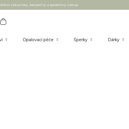
ěřeno zákazníky, bezpečný a spolehlivý nákup
ví
Opalovací péče
Šperky
Dárky