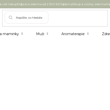
 váš nákup
Doprava zdarma od 2 500 Kč
Osobní přístup a vzorky zdarma
Ov
 a maminky
Muži
Aromaterapie
Zdra
 rozzářenou pokožkou. Víte, že jakmile
tíny světlejší. Co kdyby to tak ale letos být
i během pochmurného podzimu?