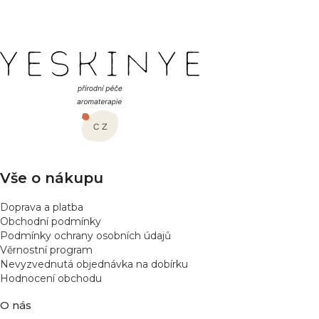
Z
á
p
a
t
í
Vše o nákupu
Doprava a platba
Obchodní podmínky
Podmínky ochrany osobních údajů
Věrnostní program
Nevyzvednutá objednávka na dobírku
Hodnocení obchodu
O nás