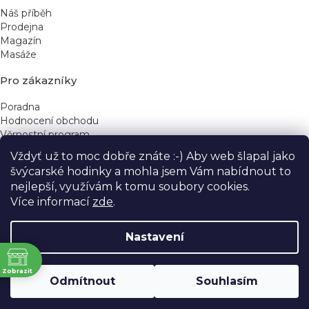
Náš příběh
Prodejna
Magazín
Masáže
Pro zákazníky
Poradna
Hodnocení obchodu
Věrnostní program
Vždyť už to moc dobře znáte :-) Aby web šlapal jako
Rychlé kontakty
švýcarské hodinky a mohla jsem Vám nabídnout to
nejlepší, využívám k tomu soubory cookies.
obchod@yeskinye.cz
+420 721 564 754
Více informací
zde
.
Nastavení
ně
Vytvořil Shoptet
Zobrazit
Odmítnout
Souhlasím
Copyright 2026
Yeskinye
. Všechna práva vyhrazena.
Upravit nastavení cookies