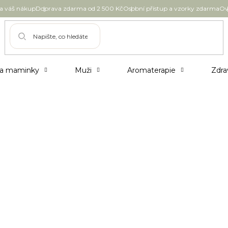
 váš nákup
Doprava zdarma od 2 500 Kč
Osobní přístup a vzorky zdarma
Ov
 a maminky
Muži
Aromaterapie
Zdra
me k regulaci tělesné teploty, ke zdravému
í fyzické energie. Velký vliv má náš pitný režim
ekutin na pleti projevuje? Kolik vody byste měli