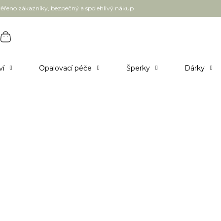
ěřeno zákazníky, bezpečný a spolehlivý nákup
ví
Opalovací péče
Šperky
Dárky