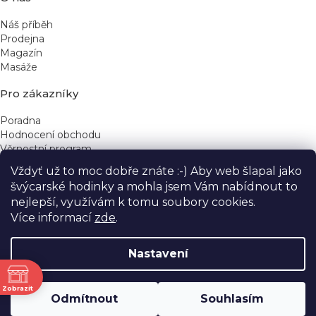
Náš příběh
Prodejna
Magazín
Masáže
Pro zákazníky
Poradna
Hodnocení obchodu
Věrnostní program
Vždyť už to moc dobře znáte :-) Aby web šlapal jako
Rychlé kontakty
švýcarské hodinky a mohla jsem Vám nabídnout to
nejlepší, využívám k tomu soubory cookies.
obchod@yeskinye.cz
+420 721 564 754
Více informací
zde
.
Nastavení
ně
Vytvořil Shoptet
Zobrazit
Odmítnout
Souhlasím
Copyright 2026
Yeskinye
. Všechna práva vyhrazena.
Upravit nastavení cookies