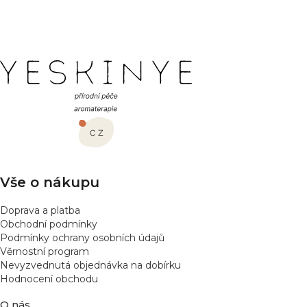
PŘIDAT HODNOCENÍ
Z
á
p
a
t
í
Vše o nákupu
Doprava a platba
Obchodní podmínky
Podmínky ochrany osobních údajů
Věrnostní program
Nevyzvednutá objednávka na dobírku
Hodnocení obchodu
O nás