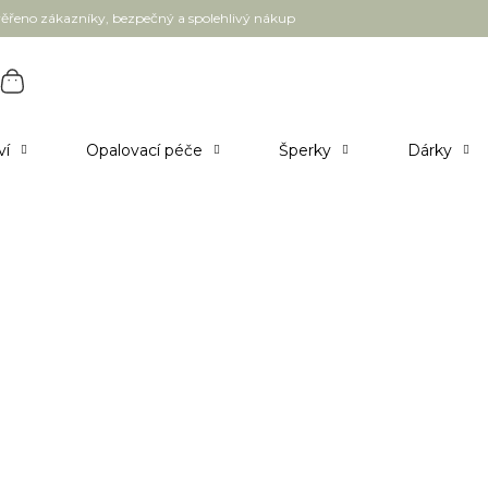
ěřeno zákazníky, bezpečný a spolehlivý nákup
ví
Opalovací péče
Šperky
Dárky