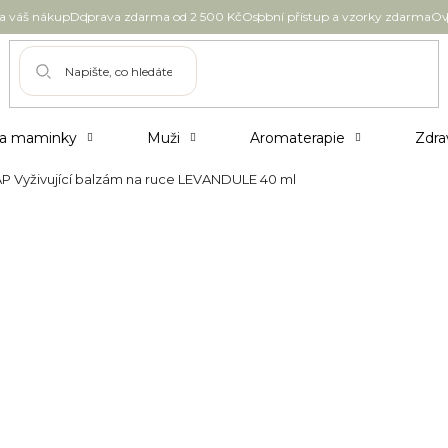
 váš nákup
Doprava zdarma od 2 500 Kč
Osobní přístup a vzorky zdarma
Ov
 a maminky
Muži
Aromaterapie
Zdra
 Vyživující balzám na ruce LEVANDULE 40 ml
ám na ruce LEVANDULE 40 ml
239 Kč
Měrná
Skladem
cena:
Možnosti doručení