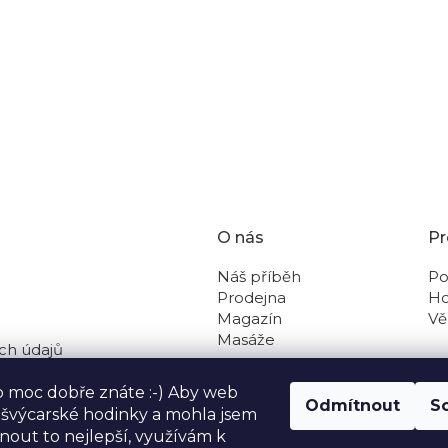
O nás
Pr
Náš příběh
Po
Prodejna
Ho
Magazín
Vě
Masáže
ch údajů
 na dobírku
o moc dobře znáte :-) Aby web
Odmítnout
S
o švýcarské hodinky a mohla jsem
out to nejlepší, využívám k