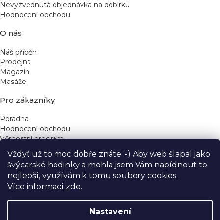
Nevyzvednutá objednávka na dobírku
Hodnocení obchodu
O nás
Náš příběh
Prodejna
Magazín
Masáže
Pro zákazníky
Poradna
Hodnocení obchodu
Věrnostní program
Vždyť už to moc dobře znáte :-) Aby web šlapal jako
Rychlé kontakty
švýcarské hodinky a mohla jsem Vám nabídnout to
nejlepší, využívám k tomu soubory cookies.
obchod@yeskinye.cz
+420 721 564 754
Více informací
zde
.
Nastavení