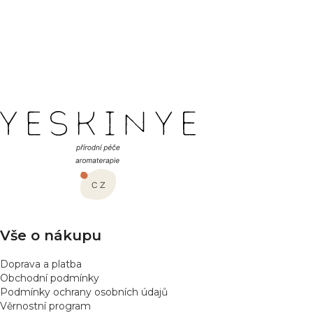
Buďte první, kdo napíše příspěvek k této položce.
PŘIDAT HODNOCENÍ
Z
á
p
a
t
í
Vše o nákupu
Doprava a platba
Obchodní podmínky
Podmínky ochrany osobních údajů
Věrnostní program