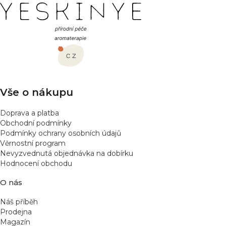
Z
á
p
a
t
í
Vše o nákupu
Doprava a platba
Obchodní podmínky
Podmínky ochrany osobních údajů
Věrnostní program
Nevyzvednutá objednávka na dobírku
Hodnocení obchodu
O nás
Náš příběh
Prodejna
Magazín