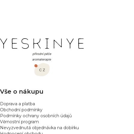
PŘIDAT HODNOCENÍ
Z
á
p
a
t
í
Vše o nákupu
Doprava a platba
Obchodní podmínky
Podmínky ochrany osobních údajů
Věrnostní program
Nevyzvednutá objednávka na dobírku
Hodnocení obchodu