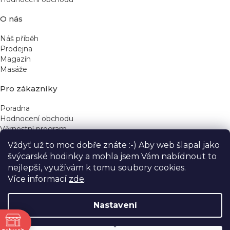
O nás
Náš příběh
Prodejna
Magazín
Masáže
Pro zákazníky
Poradna
Hodnocení obchodu
Věrnostní program
Vždyť už to moc dobře znáte :-) Aby web šlapal jako
Rychlé kontakty
švýcarské hodinky a mohla jsem Vám nabídnout to
nejlepší, využívám k tomu soubory cookies.
obchod@yeskinye.cz
+420 721 564 754
Více informací
zde
.
Nastavení
ně
Vytvořil Shoptet