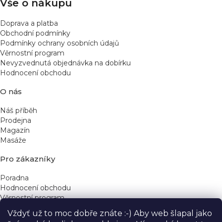
Vše o nákupu
Doprava a platba
Obchodní podmínky
Podmínky ochrany osobních údajů
Věrnostní program
Nevyzvednutá objednávka na dobírku
Hodnocení obchodu
O nás
Náš příběh
Prodejna
Magazín
Masáže
Pro zákazníky
Poradna
Hodnocení obchodu
Věrnostní program
Vždyť už to moc dobře znáte :-) Aby web šlapal jako
Rychlé kontakty