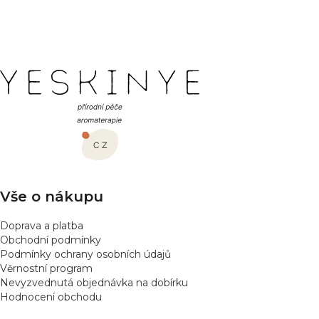
PŘIDAT HODNOCENÍ
Z
á
p
a
t
í
Vše o nákupu
Doprava a platba
Obchodní podmínky
Podmínky ochrany osobních údajů
Věrnostní program
Nevyzvednutá objednávka na dobírku
Hodnocení obchodu