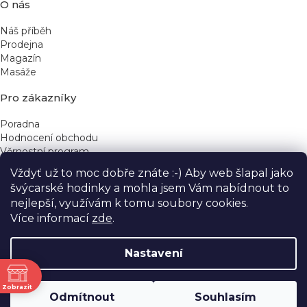
O nás
Náš příběh
Prodejna
Magazín
Masáže
Pro zákazníky
Poradna
Hodnocení obchodu
Věrnostní program
Vždyť už to moc dobře znáte :-) Aby web šlapal jako
Rychlé kontakty
švýcarské hodinky a mohla jsem Vám nabídnout to
nejlepší, využívám k tomu soubory cookies.
obchod@yeskinye.cz
+420 721 564 754
Více informací
zde
.
Nastavení
ně
Vytvořil Shoptet
Zobrazit
Odmítnout
Souhlasím
Copyright 2026
Yeskinye
. Všechna práva vyhrazena.