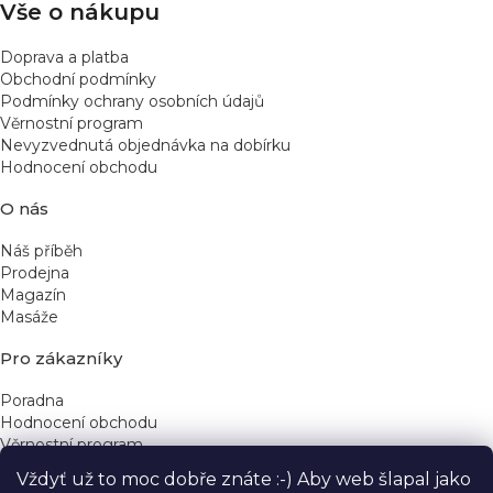
Vše o nákupu
Doprava a platba
Obchodní podmínky
Podmínky ochrany osobních údajů
Věrnostní program
Nevyzvednutá objednávka na dobírku
Hodnocení obchodu
O nás
Náš příběh
Prodejna
Magazín
Masáže
Pro zákazníky
Poradna
Hodnocení obchodu
Věrnostní program
Vždyť už to moc dobře znáte :-) Aby web šlapal jako
Rychlé kontakty