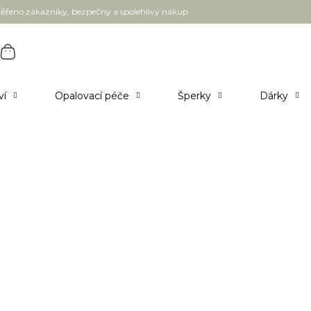
ěřeno zákazníky, bezpečný a spolehlivý nákup
ví
Opalovací péče
Šperky
Dárky