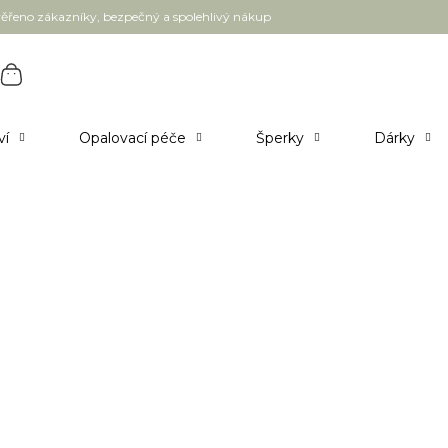
ěřeno zákazníky, bezpečný a spolehlivý nákup
ví
Opalovací péče
Šperky
Dárky
tele - dodání 3-5 pracovních dnů