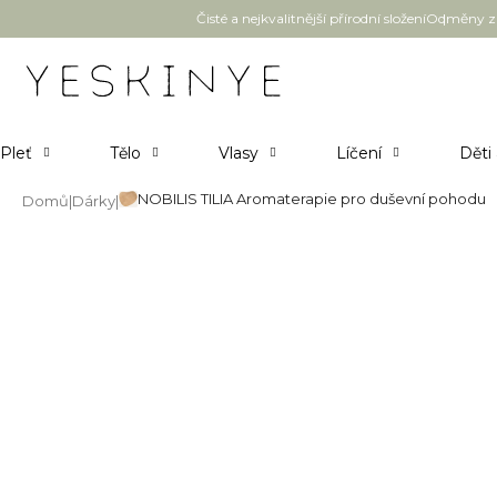
Přejít
Čisté a nejkvalitnější přírodní složení
Odměny za
na
obsah
Pleť
Tělo
Vlasy
Líčení
Děti
NOBILIS TILIA Aromaterapie pro duševní pohodu
Domů
Dárky
NOBILIS TILIA Aromaterapie p
Průměrné
Neohodnoceno
Podrobnosti hodnocení
hodnocení
produktu
je
0,0
z
5
hvězdiček.