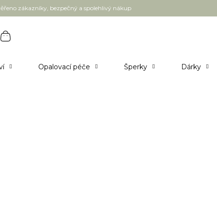
ěřeno zákazníky, bezpečný a spolehlivý nákup
ví
Opalovací péče
Šperky
Dárky