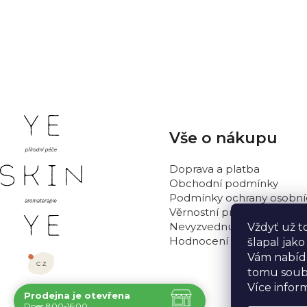
PŘIDAT HODNOCENÍ
Z
Vše o nákupu
á
p
Doprava a platba
a
Obchodní podmínky
t
Podmínky ochrany osobní
Věrnostní program
í
Nevyzvednutá objednávka
Vždyť už t
Hodnocení obchodu
šlapal jak
Vám nabídn
tomu soub
Více infor
Prodejna je otevřena
Navštivte nás osobně
Dnes 8:00-16:00