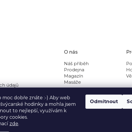
O nás
Pr
Náš příběh
Po
Prodejna
Ho
Magazín
Vě
Masáže
ch údajů
 na dobírku
o moc dobře znáte :-) Aby web
Odmítnout
S
o švýcarské hodinky a mohla jsem
out to nejlepší, využívám k
ory cookies.
mací
zde
.