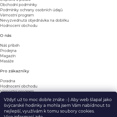
Obchodní podmínky
Podmínky ochrany osobních údajů
Věrnostní program
Nevyzvednutá objednávka na dobírku
Hodnocení obchodu
O nás
Náš příběh
Prodejna
Magazín
Masáže
Pro zákazníky
Poradna
Hodnocení obchodu
Věrnostní program
Vždyť už to moc dobře znáte :-) Aby web šlapal jako
Rychlé kontakty
švýcarské hodinky a mohla jsem Vám nabídnout to
nejlepší, využívám k tomu soubory cookies.
obchod@yeskinye.cz
+420 721 564 754
Více informací
zde
.