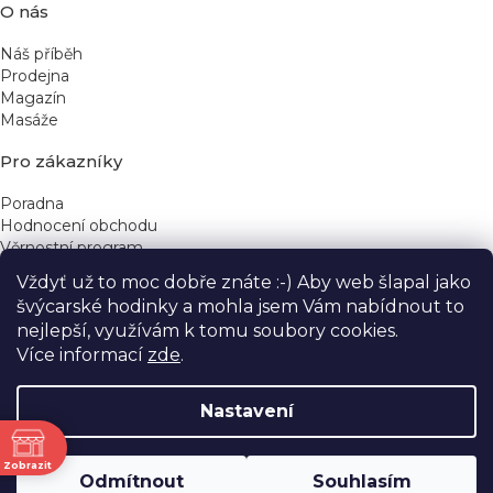
O nás
Náš příběh
Prodejna
Magazín
Masáže
Pro zákazníky
Poradna
Hodnocení obchodu
Věrnostní program
Vždyť už to moc dobře znáte :-) Aby web šlapal jako
Rychlé kontakty
švýcarské hodinky a mohla jsem Vám nabídnout to
nejlepší, využívám k tomu soubory cookies.
obchod@yeskinye.cz
+420 721 564 754
Více informací
zde
.
Nastavení
ně
Vytvořil Shoptet
Zobrazit
Odmítnout
Souhlasím
Copyright 2026
Yeskinye
. Všechna práva vyhrazena.