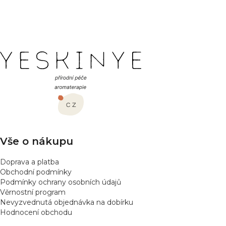
|
13.9.2020
e
Hodnocení produktu je 5 z 5 hvězdiček.
n
Skvělý funkční olejiček pořídím si další ????????????
í
Z
á
p
a
t
í
Vše o nákupu
Doprava a platba
Obchodní podmínky
Podmínky ochrany osobních údajů
Věrnostní program
Nevyzvednutá objednávka na dobírku
Hodnocení obchodu