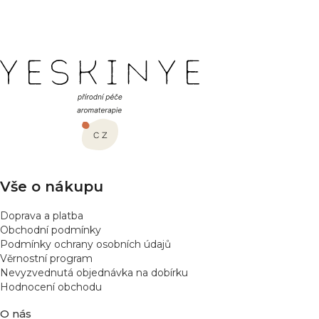
PŘIDAT HODNOCENÍ
Z
á
p
a
t
í
Vše o nákupu
Doprava a platba
Obchodní podmínky
Podmínky ochrany osobních údajů
Věrnostní program
Nevyzvednutá objednávka na dobírku
Hodnocení obchodu
O nás