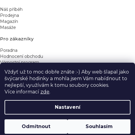
Náš příběh
Prodejna
Magazín
Masáže
Pro zákazníky
Poradna
Hodnocení obchodu
Věrnostní program
Vždyť už to moc dobře znáte :-) Aby web šlapal jako
Rychlé kontakty
švýcarské hodinky a mohla jsem Vám nabídnout to
nejlepší, využívám k tomu soubory cookies.
obchod@yeskinye.cz
+420 721 564 754
Více informací
zde
.
Nastavení
Vytvořil Shoptet
Odmítnout
Souhlasím
Copyright 2026
Yeskinye
. Všechna práva vyhrazena.
Upravit nastavení cookies