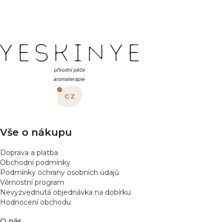
barvami již nějakou dobu, ale tato drží nejlépe z nich.
o
Doporučuji.
d
n
o
Z
c
á
e
p
n
í
a
t
í
Vše o nákupu
Doprava a platba
Obchodní podmínky
Podmínky ochrany osobních údajů
Věrnostní program
Nevyzvednutá objednávka na dobírku
Hodnocení obchodu
O nás