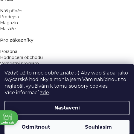
Náš příběh
Prodejna
Magazín
Masáže
Pro zákazníky
Poradna
Hodnocení obchodu
Věrnostní program
Vždyť už to moc dobře znáte :-) Aby web šlapal jako
Rychlé kontakty
švýcarské hodinky a mohla jsem Vám nabídnout to
nejlepší, využívám k tomu soubory cookies.
obchod@yeskinye.cz
+420 721 564 754
Více informací
zde
.
Nastavení
ně
Vytvořil Shoptet
Zobrazit
Odmítnout
Souhlasím
Copyright 2026
Yeskinye
. Všechna práva vyhrazena.
Upravit nastavení cookies