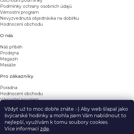
Obchodní podmínky
Podmínky ochrany osobních údajů
Věrnostní program
Nevyzvednutá objednávka na dobírku
Hodnocení obchodu
O nás
Náš příběh
Prodejna
Magazín
Masáže
Pro zákazníky
Poradna
Hodnocení obchodu
Věrnostní program
Vždyť už to moc dobře znáte :-) Aby web šlapal jako
Rychlé kontakty
švýcarské hodinky a mohla jsem Vám nabídnout to
nejlepší, využívám k tomu soubory cookies.
obchod@yeskinye.cz
+420 721 564 754
Více informací
zde
.