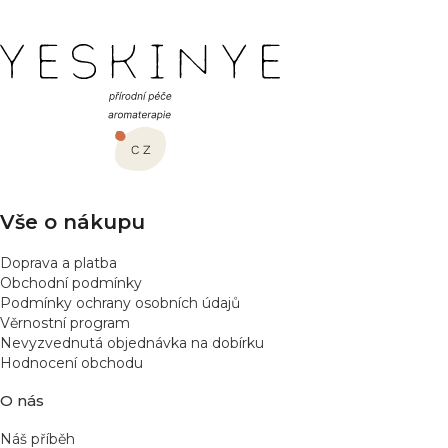
Z
á
p
a
t
í
Vše o nákupu
Doprava a platba
Obchodní podmínky
Podmínky ochrany osobních údajů
Věrnostní program
Nevyzvednutá objednávka na dobírku
Hodnocení obchodu
O nás
Náš příběh