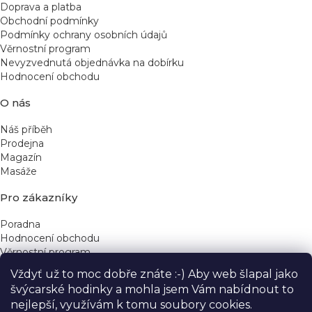
Doprava a platba
Obchodní podmínky
Podmínky ochrany osobních údajů
Věrnostní program
Nevyzvednutá objednávka na dobírku
Hodnocení obchodu
O nás
Náš příběh
Prodejna
Magazín
Masáže
Pro zákazníky
Poradna
Hodnocení obchodu
Věrnostní program
Vždyť už to moc dobře znáte :-) Aby web šlapal jako
Rychlé kontakty
švýcarské hodinky a mohla jsem Vám nabídnout to
nejlepší, využívám k tomu soubory cookies.
obchod@yeskinye.cz