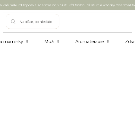
 váš nákup
Doprava zdarma od 2 500 Kč
Osobní přístup a vzorky zdarma
Ov
 a maminky
Muži
Aromaterapie
Zdra
e vlasy
 Poznejte tři největší letní nepřátele zdravých