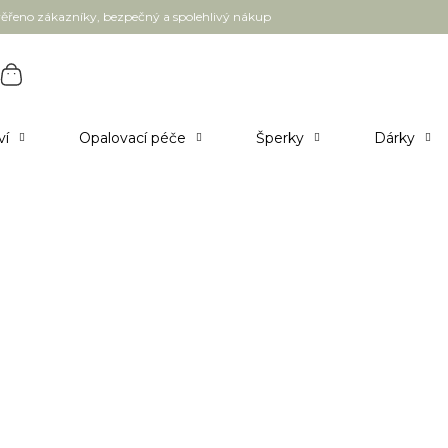
ěřeno zákazníky, bezpečný a spolehlivý nákup
ví
Opalovací péče
Šperky
Dárky