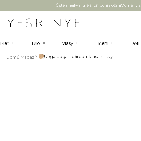
Přejít
Čisté a nejkvalitnější přírodní složení
Odměny za
na
obsah
Pleť
Tělo
Vlasy
Líčení
Děti
Uoga Uoga – přírodní krása z Litvy
Domů
Magazín
Uoga Uoga – přírodní krása z Li
16.2.2026