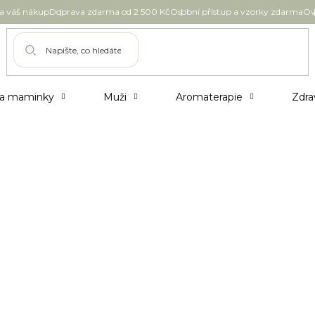
 váš nákup
Doprava zdarma od 2 500 Kč
Osobní přístup a vzorky zdarma
Ov
 a maminky
Muži
Aromaterapie
Zdra
tvy