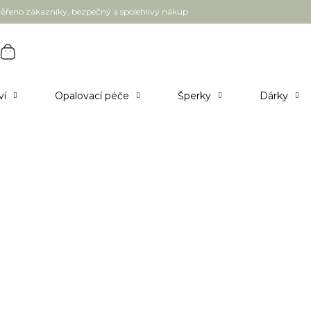
ěřeno zákazníky, bezpečný a spolehlivý nákup
ví
Opalovací péče
Šperky
Dárky