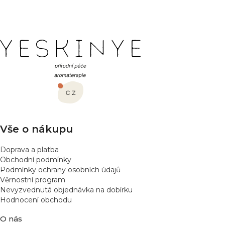
Z
á
p
a
t
í
Vše o nákupu
Doprava a platba
Obchodní podmínky
Podmínky ochrany osobních údajů
Věrnostní program
Nevyzvednutá objednávka na dobírku
Hodnocení obchodu
O nás