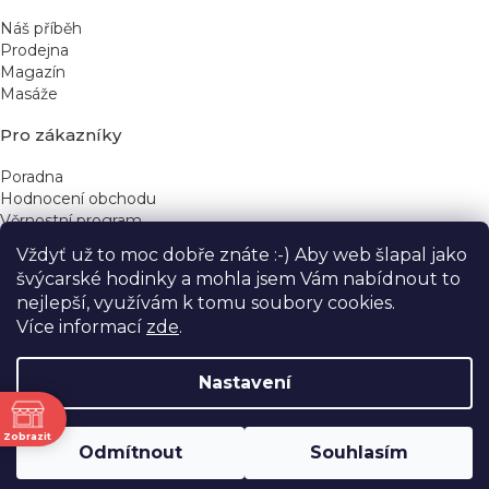
Náš příběh
Prodejna
Magazín
Masáže
Pro zákazníky
Poradna
Hodnocení obchodu
Věrnostní program
Vždyť už to moc dobře znáte :-) Aby web šlapal jako
Rychlé kontakty
švýcarské hodinky a mohla jsem Vám nabídnout to
nejlepší, využívám k tomu soubory cookies.
obchod@yeskinye.cz
+420 721 564 754
Více informací
zde
.
Nastavení
ně
Vytvořil Shoptet
Zobrazit
Odmítnout
Souhlasím
Copyright 2026
Yeskinye
. Všechna práva vyhrazena.
Upravit nastavení cookies