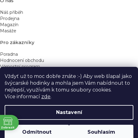
O nás
Náš příběh
Prodejna
Magazín
Masáže
Pro zákazníky
Poradna
Hodnocení obchodu
Věrnostní program
Vždyť už to moc dobře znáte :-) Aby web šlapal jako
Rychlé kontakty
švýcarské hodinky a mohla jsem Vám nabídnout to
nejlepší, využívám k tomu soubory cookies.
obchod@yeskinye.cz
+420 721 564 754
Více informací
zde
.
Nastavení
ně
Vytvořil Shoptet
Zobrazit
Odmítnout
Souhlasím
Copyright 2026
Yeskinye
. Všechna práva vyhrazena.