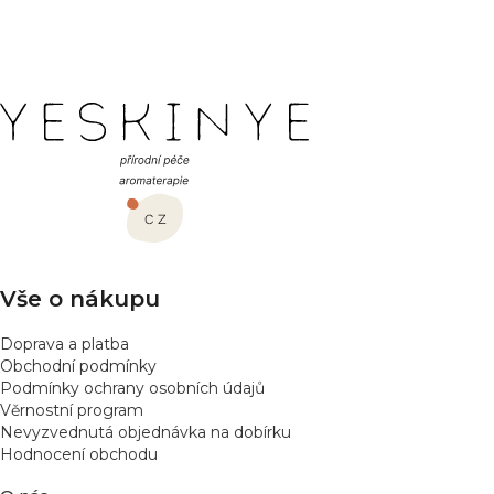
PŘIDAT HODNOCENÍ
Z
á
p
a
t
í
Vše o nákupu
Doprava a platba
Obchodní podmínky
Podmínky ochrany osobních údajů
Věrnostní program
Nevyzvednutá objednávka na dobírku
Hodnocení obchodu