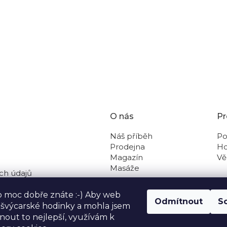
O nás
Pr
Náš příběh
Po
Prodejna
Ho
Magazín
Vě
Masáže
ch údajů
 na dobírku
o moc dobře znáte :-) Aby web
Odmítnout
S
o švýcarské hodinky a mohla jsem
out to nejlepší, využívám k