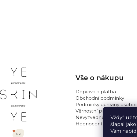
Hodnocení produktu
Buďte první, kdo napíše příspěvek k této položce.
PŘIDAT HODNOCENÍ
Z
Vše o nákupu
á
p
Doprava a platba
a
Obchodní podmínky
t
Podmínky ochrany osobní
Věrnostní program
í
Nevyzvednutá objednávka
Vždyť už t
Hodnocení obchodu
šlapal jak
Vám nabídn