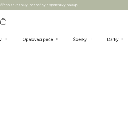
ěřeno zákazníky, bezpečný a spolehlivý nákup
ví
Opalovací péče
Šperky
Dárky