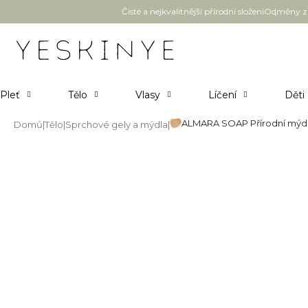
Přejít
Čisté a nejkvalitnější přírodní složení
Odměny za
na
obsah
Pleť
Tělo
Vlasy
Líčení
Děti
ALMARA SOAP Přírodní mýdl
Domů
Tělo
Sprchové gely a mýdla
ALMARA SOAP Přírodní mýdlo 
Průměrné
Neohodnoceno
Podrobnosti hodnocení
hodnocení
produktu
je
0,0
z
5
hvězdiček.