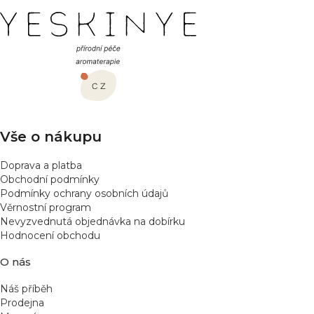
Z
á
p
a
t
í
Vše o nákupu
Doprava a platba
Obchodní podmínky
Podmínky ochrany osobních údajů
Věrnostní program
Nevyzvednutá objednávka na dobírku
Hodnocení obchodu
O nás
Náš příběh
Prodejna