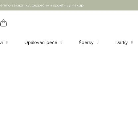
ěřeno zákazníky, bezpečný a spolehlivý nákup
ví
Opalovací péče
Šperky
Dárky
00 g