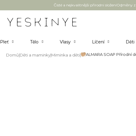
Přejít
Čisté a nejkvalitnější přírodní složení
Odměny za
na
obsah
Pleť
Tělo
Vlasy
Líčení
Děti
ALMARA SOAP Přírodní dě
Domů
Děti a maminky
Miminka a děti
ALMARA SOAP Přírodní dětské 
Průměrné
Neohodnoceno
Podrobnosti hodnocení
hodnocení
produktu
je
0,0
z
5
hvězdiček.