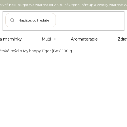
 váš nákup
Doprava zdarma od 2 500 Kč
Osobní přístup a vzorky zdarma
Ov
 a maminky
Muži
Aromaterapie
Zdra
tské mýdlo My happy Tiger (Box) 100 g
mýdlo My happy Tiger (Box) 1
209 Kč
Měrná
Skladem
cena:
Možnosti doručení