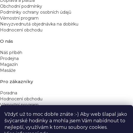
Doprava a platba
Obchodní podmínky
Podmínky ochrany osobních údajů
Věrnostní program
Nevyzvednutá objednávka na dobírku
Hodnocení obchodu
O nás
Náš příběh
Prodejna
Magazín
Masáže
Pro zákazníky
Poradna
Hodnocení obchodu
Věrnostní program
Vždyť už to moc dobře znáte :-) Aby web šlapal jako
Rychlé kontakty
švýcarské hodinky a mohla jsem Vám nabídnout to
nejlepší, využívám k tomu soubory cookies.
obchod@yeskinye.cz