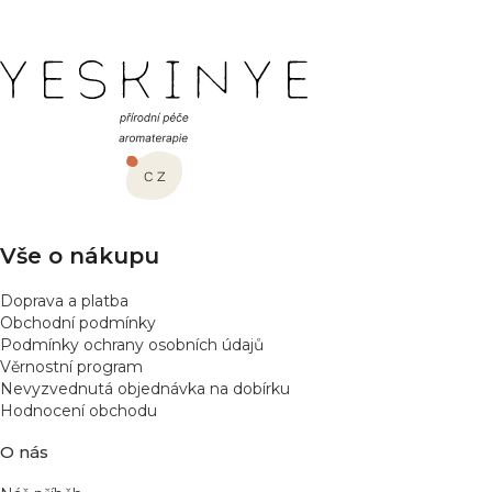
Z
á
p
a
t
í
Vše o nákupu
Doprava a platba
Obchodní podmínky
Podmínky ochrany osobních údajů
Věrnostní program
Nevyzvednutá objednávka na dobírku
Hodnocení obchodu
O nás