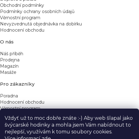
Obchodní podmínky
Podmínky ochrany osobních údajů
Věrnostní program
Nevyzvednutá objednávka na dobírku
Hodnocení obchodu
O nás
Náš příběh
Prodejna
Magazín
Masáže
Pro zákazníky
Poradna
Hodnocení obchodu
Věrnostní program
Vždyť už to moc dobře znáte :-) Aby web šlapal jako
Rychlé kontakty
švýcarské hodinky a mohla jsem Vám nabídnout to
nejlepší, využívám k tomu soubory cookies.
obchod@yeskinye.cz
+420 721 564 754
Více informací
zde
.