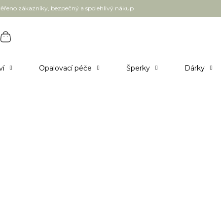
ěřeno zákazníky, bezpečný a spolehlivý nákup
ví
Opalovací péče
Šperky
Dárky
nutí, každý čin je volbou toho, jak chceme, aby náš svět