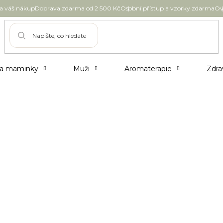
 váš nákup
Doprava zdarma od 2 500 Kč
Osobní přístup a vzorky zdarma
Ov
 a maminky
Muži
Aromaterapie
Zdra
 každodenními skutky a rozhodnutími. Každé dnešní rozhod