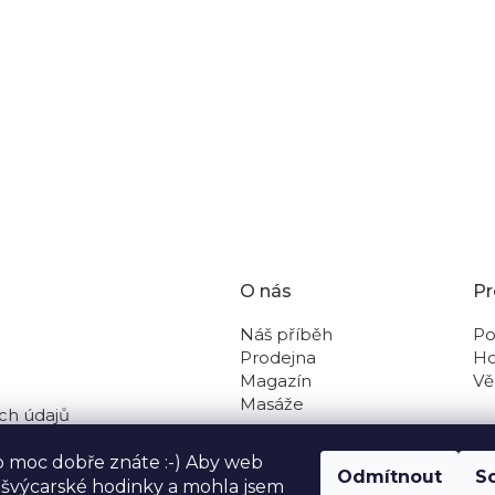
ědnosti k sobě samým i ke světu kolem nás. Naší jistotou 
 potřeby s co nejmenším negativním dopadem na zdraví a živ
enskou společností bez zahraniční účasti.
O nás
Pr
Náš příběh
Po
Prodejna
Ho
Magazín
Vě
Masáže
ch údajů
 na dobírku
o moc dobře znáte :-) Aby web
Odmítnout
S
o švýcarské hodinky a mohla jsem