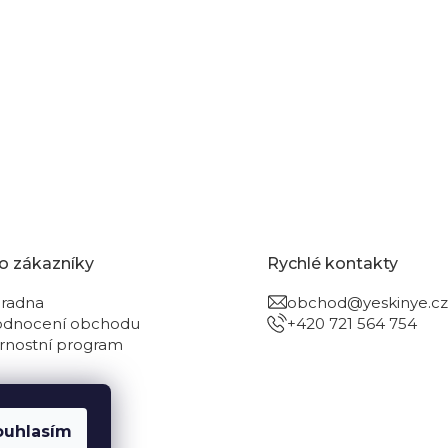
je vědomí, že vždycky existuje alternativa. Naším cílem je
otní prostředí a zároveň s co nejlepším vlivem na člověka,
o zákazníky
Rychlé kontakty
radna
obchod@yeskinye.cz
dnocení obchodu
+420 721 564 754
rnostní program
ouhlasím