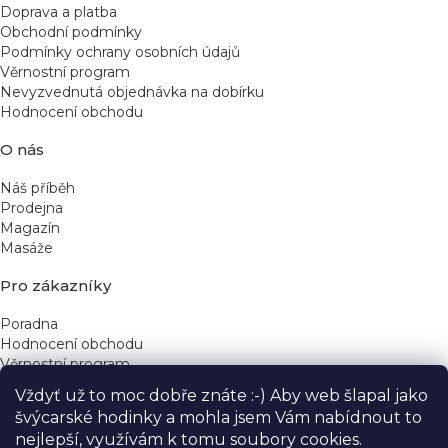
Doprava a platba
Obchodní podmínky
Podmínky ochrany osobních údajů
Věrnostní program
Nevyzvednutá objednávka na dobírku
Hodnocení obchodu
O nás
Náš příběh
Prodejna
Magazín
Masáže
Pro zákazníky
Poradna
Hodnocení obchodu
Věrnostní program
Vždyť už to moc dobře znáte :-) Aby web šlapal jako
Rychlé kontakty
švýcarské hodinky a mohla jsem Vám nabídnout to
nejlepší, využívám k tomu soubory cookies.
obchod@yeskinye.cz