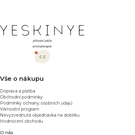
YESKINYE.CZ
Z
á
p
a
t
í
Vše o nákupu
Doprava a platba
Obchodní podmínky
Podmínky ochrany osobních údajů
Věrnostní program
Nevyzvednutá objednávka na dobírku
Hodnocení obchodu
O nás