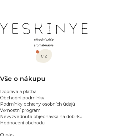
Z
á
p
a
t
í
Vše o nákupu
Doprava a platba
Obchodní podmínky
Podmínky ochrany osobních údajů
Věrnostní program
Nevyzvednutá objednávka na dobírku
Hodnocení obchodu
O nás