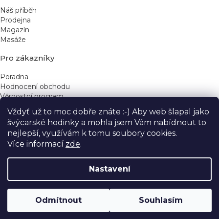
Náš příběh
Prodejna
Magazín
Masáže
Pro zákazníky
Poradna
Hodnocení obchodu
Věrnostní program
Vždyť už to moc dobře znáte :-) Aby web šlapal jako
Rychlé kontakty
švýcarské hodinky a mohla jsem Vám nabídnout to
nejlepší, využívám k tomu soubory cookies.
obchod@yeskinye.cz
+420 721 564 754
Více informací
zde
.
Nastavení
Vytvořil Shoptet
Odmítnout
Souhlasím
Copyright 2026
Yeskinye
. Všechna práva vyhrazena.
Upravit nastavení cookies