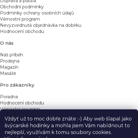
Doprava a platba
Obchodní podmínky
Podmínky ochrany osobních údajů
Věrnostní program
Nevyzvednutá objednávka na dobírku
Hodnocení obchodu
O nás
Náš příběh
Prodejna
Magazín
Masáže
Pro zákazníky
Poradna
Hodnocení obchodu
Věrnostní program
Vždyť už to moc dobře znáte :-) Aby web šlapal jako
Rychlé kontakty
švýcarské hodinky a mohla jsem Vám nabídnout to
nejlepší, využívám k tomu soubory cookies.
obchod@yeskinye.cz