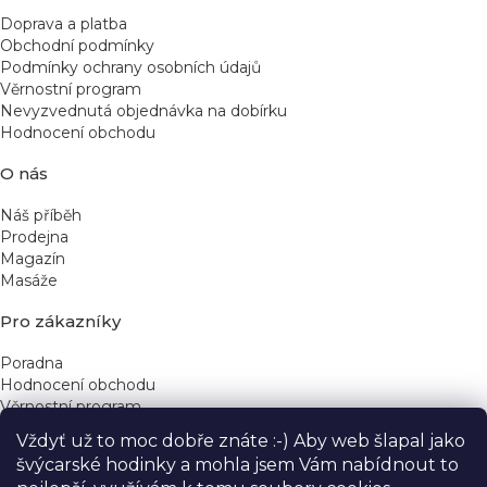
Doprava a platba
Obchodní podmínky
Podmínky ochrany osobních údajů
Věrnostní program
Nevyzvednutá objednávka na dobírku
Hodnocení obchodu
O nás
Náš příběh
Prodejna
Magazín
Masáže
Pro zákazníky
Poradna
Hodnocení obchodu
Věrnostní program
Vždyť už to moc dobře znáte :-) Aby web šlapal jako
Rychlé kontakty
švýcarské hodinky a mohla jsem Vám nabídnout to