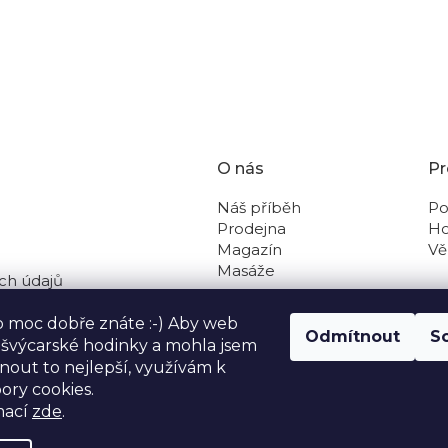
O nás
Pr
Náš příběh
Po
Prodejna
Ho
Magazín
Vě
Masáže
ch údajů
 na dobírku
o moc dobře znáte :-) Aby web
Odmítnout
S
o švýcarské hodinky a mohla jsem
out to nejlepší, využívám k
ory cookies.
mací
zde
.