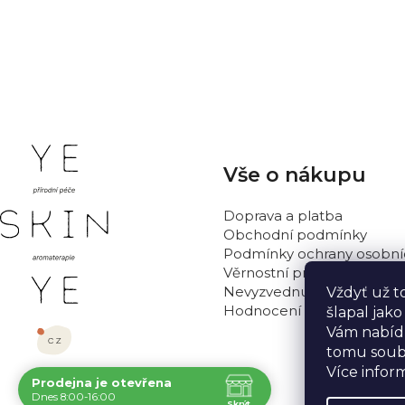
PŘIDAT HODNOCENÍ
Z
Vše o nákupu
á
p
Doprava a platba
a
Obchodní podmínky
t
Podmínky ochrany osobní
Věrnostní program
í
Nevyzvednutá objednávka
Vždyť už t
Hodnocení obchodu
šlapal jak
Vám nabídn
tomu soub
Více infor
Prodejna je otevřena
Navštivte nás osobně
Dnes 8:00-16:00
Skrýt