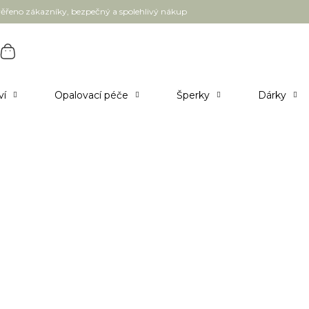
ěřeno zákazníky, bezpečný a spolehlivý nákup
ví
Opalovací péče
Šperky
Dárky