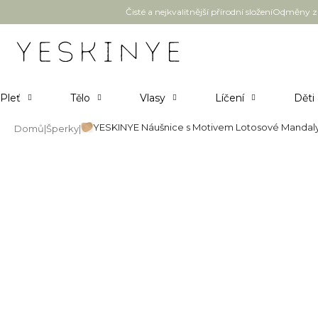
Přejít
Čisté a nejkvalitnější přírodní složení
Odměny za
na
obsah
Pleť
Tělo
Vlasy
Líčení
Děti
YESKINYE Náušnice s Motivem Lotosové Mandaly 
Domů
Šperky
YESKINYE Náušnice s Motivem 
Průměrné
Neohodnoceno
Podrobnosti hodnocení
hodnocení
produktu
je
0,0
z
5
hvězdiček.